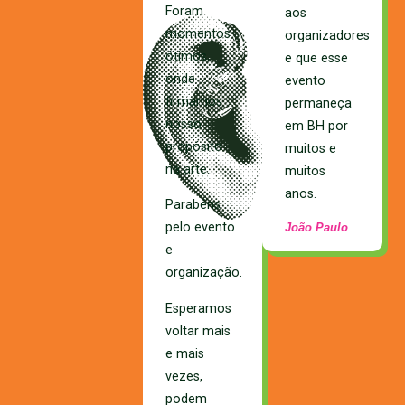
Foram
aos
momentos
organizadores
ótimos,
e que esse
onde
evento
firmamos
permaneça
nosso
em BH por
propósito
muitos e
na arte.
mui
tos
anos.
Parabéns
pelo evento
João Paulo
e
organização.
Esperamos
voltar mais
e mais
vezes,
podem