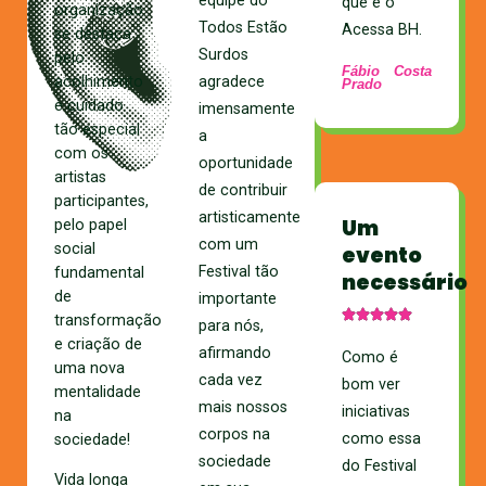
equipe do
que é o
organização
Todos Estão
Acessa BH.
se destaca
Surdos
pelo
Fábio Costa
acolhimento
agradece
Prado
e cuidado
imensamente
tão especial
a
com os
oportunidade
artistas
de contribuir
participantes,
artisticamente
Um
pelo papel
com um
social
evento
Festival tão
fundamental
necessário
de
importante
transformação
para nós,
e criação de
afirmando
Como é
uma nova
cada vez
bom ver
mentalidade
mais nossos
iniciativas
na
corpos na
como essa
sociedade!
sociedade
do Festival
Vida longa