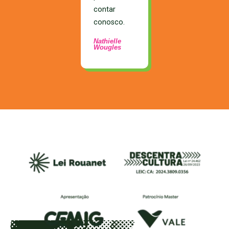
contar
conosco.
Nathielle
Wougles