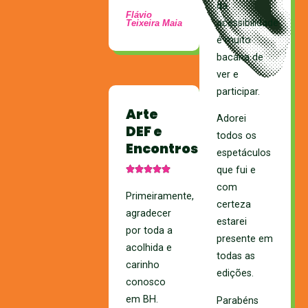
da
Flávio
acessibilidade
Teixeira Maia
é muito
bacana de
ver e
participar.
Arte
Adorei
DEF e
todos os
Encontros
espetáculos
que fui e
com
Primeiramente,
certeza
agradecer
estarei
por toda a
presente em
acolhida e
todas as
carinho
edições.
conosco
em BH.
Parabéns