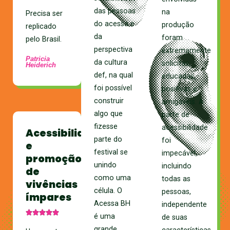
das pessoas
na
Precisa ser
do acessa e
produção
replicado
da
foram
pelo Brasil.
perspectiva
extremamente
Patricia
da cultura
solícitas,
Heiderich
def, na qual
educadas,
foi possível
positivas e
construir
amigáveis. A
algo que
parte de
fizesse
acessibilidade
Acessibilidade
parte do
foi
e
festival se
impecável,
promoção
unindo
incluindo
de
como uma
todas as
vivências
célula. O
pessoas,
ímpares
Acessa BH
independente
é uma
de suas
grande