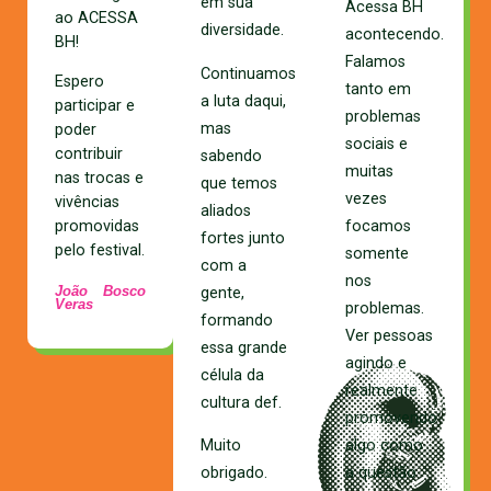
em sua
Acessa BH
ao ACESSA
diversidade.
acontecendo.
BH!
Falamos
Continuamos
Espero
tanto em
a luta daqui,
participar e
problemas
mas
pode
r
sociais e
contribuir
sabendo
muitas
nas trocas e
que temos
vezes
vivências
aliados
focamos
promovidas
fortes junto
pelo festival.
somente
com a
nos
João Bosco
gente,
Veras
problemas.
formando
Ver pessoas
essa grande
agindo e
célula da
realmente
cultura def.
promovendo
algo como
Muito
a questão
obrigado.