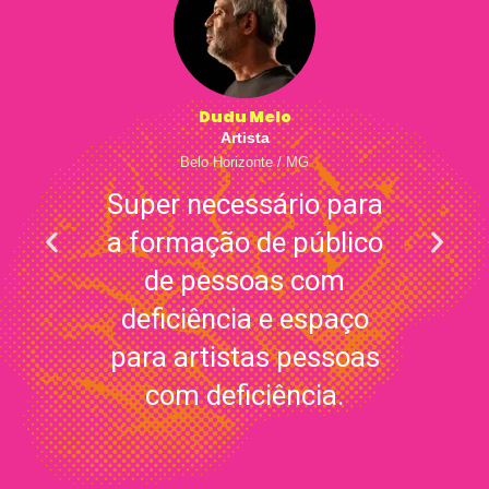
Dudu Melo
Artista
Belo Horizonte / MG
Super necessário para
a formação de público
de pessoas com
deficiência e espaço
para artistas pessoas
com deficiência.