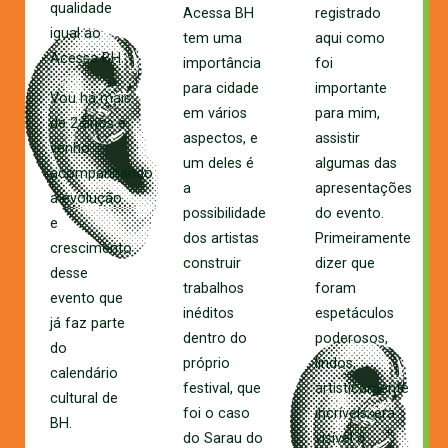
qualidade
Acessa BH
registrado
igual ao
tem uma
aqui como
Acessa BH.
importância
foi
para cidade
importante
Vou há mais
em vários
para mim,
de 2 anos e
aspectos, e
assistir
venho
um deles é
algumas das
acompanhando
a
apresentações
a evolução
possibilidade
do evento.
e
dos artistas
Primeiramente
crescimento
construir
dizer que
desse
trabalhos
foram
evento que
inéditos
espetáculos
já faz parte
dentro do
poderosos,
do
próprio
lindos,
calendário
festival, que
artisticamente
cultural de
foi o caso
incríveis; era
BH.
do Sarau do
visível o