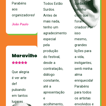
Parabéns
Todos Estão
cuidado e o
aos
Surdos.
carinho
organizadores!
Antes de
com que
mais nada,
foram
João Paulo
tenho um
criados! Por
agradecimento
isso
especial
mesmo,
pela
grandes
produção
lições para
Maravilhoso
do festival,
a vida,
desde a
instigantes;
contratação,
senti minha
Que alegria
diálogo
alma
é ver arte
constante,
enriquecida!
def
até a
Parabéns
pulsando
apresentação
para todos
em tantos
e
os artistas
lugares
acolhimento,
envolvidos e