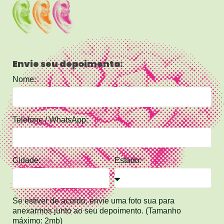
Envie seu depoimento:
Nome:
Telefone / WhatsApp:
Cidade:
Estado:
Se estiver de acordo, envie uma foto sua para
anexarmos junto ao seu depoimento. (Tamanho
máximo: 2mb)