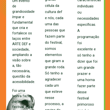
características
Um evento
célula da
de
individuais
grandiosidade
cultura def
ou
ímpar e
e nós, cada
necessidades
fundamental
uma das
específicas.
que cria e
pessoas que
A
fortalece os
fazem parte
programação
laços entre
do festival,
foi
ARTE DEF e
somos
excelente
e
sociedade,
ampliando a
elementos
só tenho a
visão sobre
que giram a
dizer que foi
a, tão
grande roda.
um grande
necessária,
Só tenho a
prazer e
questão da
agradecer
uma horna
acessibilidade.
cada um
fazer parte
Foi uma
que esteve
desse
honra fazer
nesse
festival
parte deste
processo, a
primoroso
festival, cuja