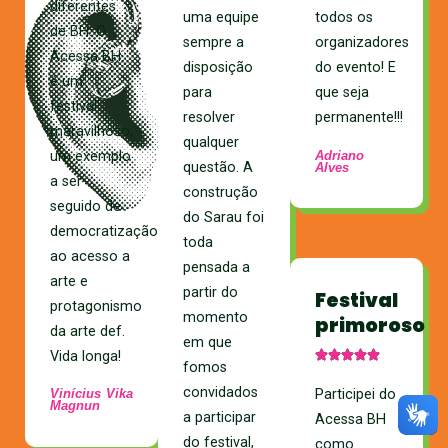
diferentes
uma equipe
todos os
de BH. O
sempre a
organizadores
Acessa BH
disposição
do evento! E
é um
para
que seja
festival
resolver
permanente!!!
maravilhoso,
qualquer
Adriano
um exemplo
questão. A
Alves
a ser
construção
seguido de
do Sarau foi
democratização
toda
ao acesso a
pensada a
arte e
partir do
Festival
protagonismo
momento
primoroso
da arte def.
em que
Vida longa!
fomos
convidados
Participei do
Vinícius Vika
Magnun
a participar
Acessa BH
do festival,
como