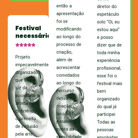
então a
diretor do
apresentação
espetáculo
foi se
solo “Oi, eu
Festival
modificando
estou aqui”
necessário
ao longo do
e posso
processo de
dizer que de
criação,
toda minha
Projeto
além de
experiência
impecavelmente
acrescentar
profissional,
organizado
convidados
esse foi o
que traz a
ao longo do
festival mais
luz da
percurso
bem
sociedade o
dessa
organizado
artista com
criação.
do qual já
deficiência e
Isso só foi
participei.
o preceito
possível por
Todas as
de inclusão
conta da
pessoas
pela arte.
sensibilidade
envolvidas