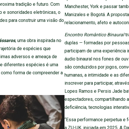
roxima tradição e futuro. Com
Manchester, York e passar tamb
ão e sonoridades eletrônicas, o
Manizales e Bogotá. A proposta 
ades para construir uma visão do
relacionamento, afeto e autoco
Encontro Romântico Binaural
t
ássaros
, uma obra inspirada no
duplas — formadas por pessoas
ajetória de espécies que
participam de uma experiência 
climas adversos e ameaça de
áudio binaural nos fones de ouv
de diferentes espécies é uma
são conduzidos por jogos, conv
os como forma de compreender a
humanas, a intimidade e as dif
inscrever para participar, atrav
Lopes Ramos e Persis Jade bat
espectadores, compartilhando a
deficiência, tecnologias interati
“Essa performance perpetua e f
a ZU-UK, iniciada em 2025. A Da