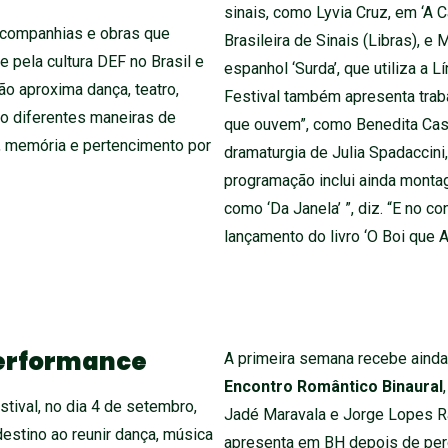
sinais, como Lyvia Cruz, em ‘A 
, companhias e obras que
Brasileira de Sinais (Libras), e
 pela cultura DEF no Brasil e
espanhol ‘Surda’, que utiliza a L
ão aproxima dança, teatro,
Festival também apresenta trab
o diferentes maneiras de
que ouvem”, como Benedita Casé
io, memória e pertencimento por
dramaturgia de Julia Spadaccini,
programação inclui ainda monta
como ‘Da Janela’ ”, diz. “E no co
lançamento do livro ‘O Boi que 
performance
A primeira semana recebe ainda
Encontro Romântico Binaural
stival, no dia 4 de setembro,
Jadé Maravala e Jorge Lopes R
estino ao reunir dança, música
apresenta em BH depois de perc