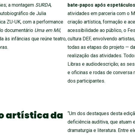
bate-papos após espetáculos,
rães; a montagem
SURDA
,
atividades em parceria com o M
autobiográfico de Julia
criação artística, formação e a
ânica ZU-UK, com a performance
acessibilidade ao público, o Fe
l do documentário
Uma em Mil
,
cultura DEF, envolvendo artista
 às infâncias que reúne teatro,
todas as etapas do projeto — d
ras.
realização das atividades. Tod
Libras e audiodescrição; as se
e oficinas e rodas de conversa
dos participantes.
 artística da
“Um dos destaques desta edição
deficiência auditiva, que atuam 
dramaturgia e literatura. Entre e