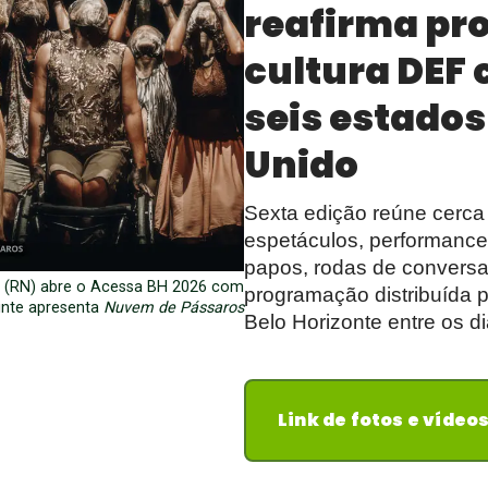
reafirma pr
cultura DEF
seis estados
Unido
Sexta edição reúne cerca 
espetáculos, performances
papos, rodas de conversa
 (RN) abre o Acessa BH 2026 com
programação distribuída p
inte apresenta
Nuvem de Pássaros
Belo Horizonte entre os d
Link de fotos e vídeo