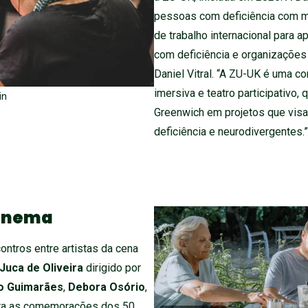
pessoas com deficiência com ma
de trabalho internacional para a
com deficiência e organizações 
Daniel Vitral. “A ZU-UK é uma 
imersiva e teatro participativo,
in
Greenwich em projetos que visam
deficiência e neurodivergentes.”
cinema
ntros entre artistas da cena
Juca de Oliveira
dirigido por
o Guimarães
,
Debora Osório
,
gra as comemorações dos 50