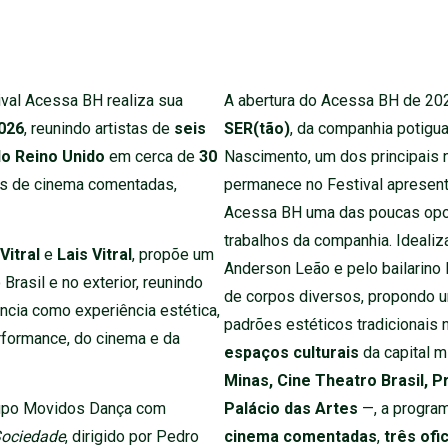
ival Acessa BH realiza sua
A abertura do Acessa BH de 20
026
, reunindo artistas de
seis
SER(tão)
, da companhia potigu
do Reino Unido
em cerca de
30
Nascimento, um dos principais 
es de cinema comentadas,
permanece no Festival aprese
Acessa BH uma das poucas opor
trabalhos da companhia. Idealiz
 Vitral
e
Lais Vitral
, propõe um
Anderson Leão e pelo bailarino 
rasil e no exterior, reunindo
de corpos diversos, propondo 
ência como experiência estética,
padrões estéticos tradicionais n
performance, do cinema e da
espaços culturais
da capital m
Minas, Cine Theatro Brasil, 
Palácio das Artes
—, a progra
rupo Movidos Dança com
cinema comentadas
,
três ofi
Sociedade
, dirigido por Pedro