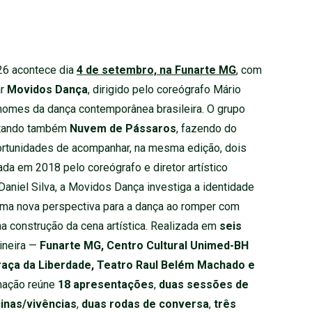
26 acontece dia
4 de setembro, na Funarte MG
, com
ar
Movidos Dança
, dirigido pelo coreógrafo Mário
nomes da dança contemporânea brasileira. O grupo
ntando também
Nuvem de Pássaros
, fazendo do
tunidades de acompanhar, na mesma edição, dois
ada em 2018 pelo coreógrafo e diretor artístico
Daniel Silva, a Movidos Dança investiga a identidade
uma nova perspectiva para a dança ao romper com
a construção da cena artística.
Realizada em
seis
ineira —
Funarte MG, Centro Cultural Unimed-BH
Praça da Liberdade, Teatro Raul Belém Machado e
mação reúne
18 apresentações
,
duas sessões de
cinas/vivências
,
duas rodas de conversa
,
três