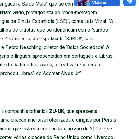
Cangaceira Surda Mara’, que se comunica em Língua
 Miriam Garlo, protagonista do longa-metragem
íngua de Sinais Espanhola (LSE)”, conta Lais Vitral. “O
alhos de artistas que se identificam como “surdos
 Zerbini, atriz do espetáculo ‘SURDA’, com
 e Pedro Neschling, diretor de ‘Baixa Sociedade’. A
gens bilíngues, apresentadas em português e Libras,
ntexto da literatura surda, o Festival receberá o
Aprendeu Libras’, de Ademar Alves Jr.”
 a companhia britânica
ZU-UK
, que apresenta
, uma criação imersiva roteirizada e dirigida por Persis
amos que estreou em Londres no ano de 2017 e se
orrer várias cidades do Reino Unido como Liverpool,