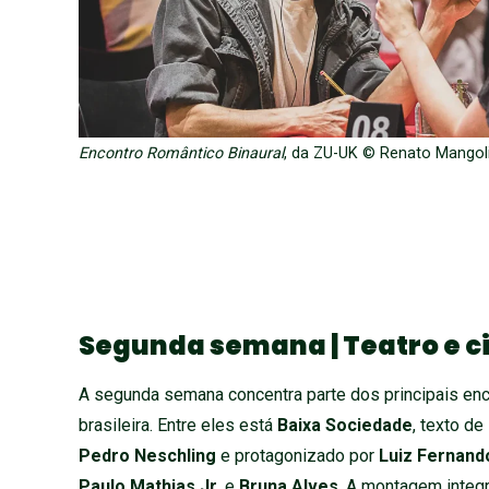
Encontro Romântico Binaural
, da ZU-UK © Renato Mangol
Segunda semana | Teatro e 
A segunda semana concentra parte dos principais enco
brasileira. Entre eles está
Baixa Sociedade
, texto de
Pedro Neschling
e protagonizado por
Luiz Fernand
Paulo Mathias Jr.
e
Bruna Alves
. A montagem inte